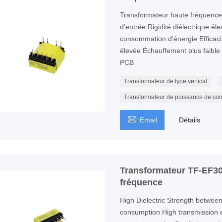
Transformateur haute fréquenc
d'entrée Rigidité diélectrique él
consommation d'énergie Efficaci
élevée Échauffement plus faible P
PCB
Transformateur de type vertical
Transformateur de puissance de co

Email
Détails
Transformateur TF-EF30
fréquence
High Dielectric Strength betwe
consumption High transmission e