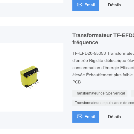

Email
Détails
Transformateur TF-EFD2
fréquence
TF-EFD20-55053 Transformateur
d'entrée Rigidité diélectrique él
consommation d'énergie Efficaci
élevée Échauffement plus faible P
PCB
Transformateur de type vertical
Transformateur de puissance de co

Email
Détails