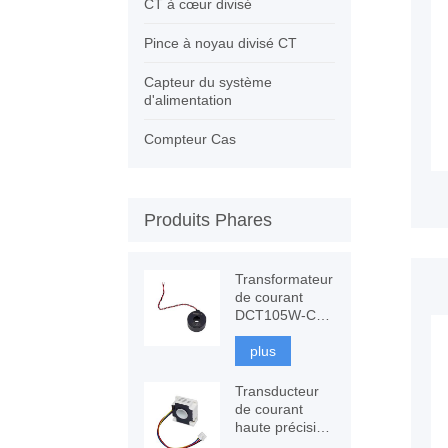
CT à cœur divisé
Pince à noyau divisé CT
Capteur du système
d'alimentation
Compteur Cas
Produits Phares
Transformateur
de courant
DCT105W-C3
120A avec
immunité CC,
plus
mesure CT
Transducteur
de courant
haute précision
CSPV-ITP-200,