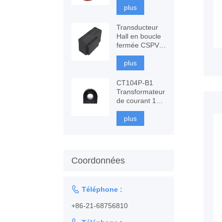
fluxgate à
plus
composants
Transducteur
Hall en boucle
fermée CSPV-
LAH, mesure
AC, DC
plus
CT104P-B1
Transformateur
de courant 100
A, surveillance
et protection
plus
Coordonnées

Téléphone :
+86-21-68756810