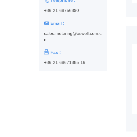

Téléphone :
+86-21-68756890

Email :
sales.metering@oswell.com.c
n

Fax :
+86-21-68671885-16