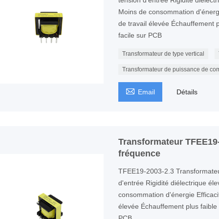
tension d'entrée Rigidité diélect
Moins de consommation d'énergi
de travail élevée Échauffement pl
facile sur PCB
Transformateur de type vertical
Transformateur de puissance de co

Email
Détails
Transformateur TFEE19-
fréquence
TFEE19-2003-2.3 Transformateu
d'entrée Rigidité diélectrique él
consommation d'énergie Efficaci
élevée Échauffement plus faible P
PCB