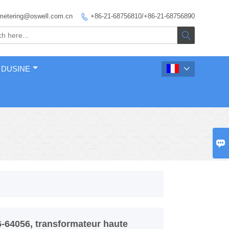
metering@oswell.com.cn
+86-21-68756810/+86-21-68756890


 DUSINE


-64056, transformateur haute