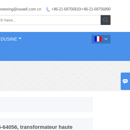
metering@oswell.com.cn
+86-21-68756810/+86-21-68756890


 DUSINE


-64056, transformateur haute