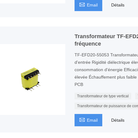

Email
Détails
Transformateur TF-EFD2
fréquence
TF-EFD20-55053 Transformateur
d'entrée Rigidité diélectrique él
consommation d'énergie Efficaci
élevée Échauffement plus faible P
PCB
Transformateur de type vertical
Transformateur de puissance de co

Email
Détails