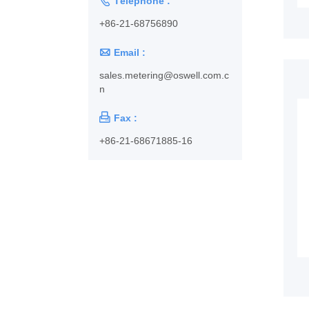

Téléphone :
+86-21-68756890

Email :
sales.metering@oswell.com.c
n

Fax :
+86-21-68671885-16