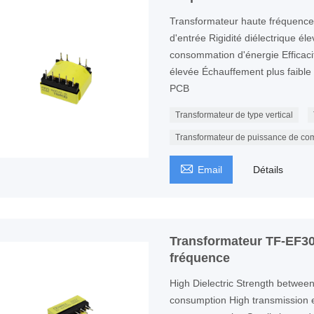
Transformateur haute fréquenc
d'entrée Rigidité diélectrique él
consommation d'énergie Efficaci
élevée Échauffement plus faible P
PCB
Transformateur de type vertical
Transformateur de puissance de co

Email
Détails
Transformateur TF-EF30
fréquence
High Dielectric Strength betwe
consumption High transmission e