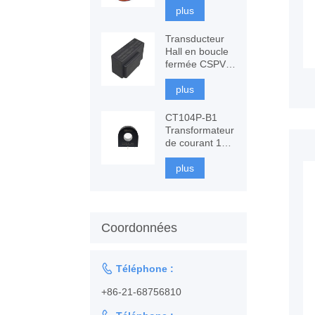
fluxgate à
plus
composants
Transducteur
Hall en boucle
fermée CSPV-
LAH, mesure
AC, DC
plus
CT104P-B1
Transformateur
de courant 100
A, surveillance
et protection
plus
Coordonnées

Téléphone :
+86-21-68756810