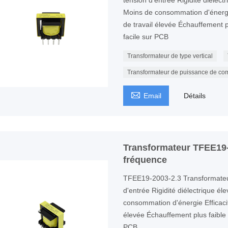
tension d'entrée Rigidité diélect
Moins de consommation d'énergi
de travail élevée Échauffement pl
facile sur PCB
Transformateur de type vertical
Transformateur de puissance de co

Email
Détails
Transformateur TFEE19-
fréquence
TFEE19-2003-2.3 Transformateu
d'entrée Rigidité diélectrique él
consommation d'énergie Efficaci
élevée Échauffement plus faible P
PCB