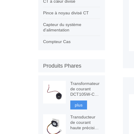
CT à cœur divisé
Pince à noyau divisé CT
Capteur du système
d'alimentation
Compteur Cas
Produits Phares
Transformateur
de courant
DCT105W-C3
120A avec
immunité CC,
plus
mesure CT
Transducteur
de courant
haute précision
CSPV-ITP-200,