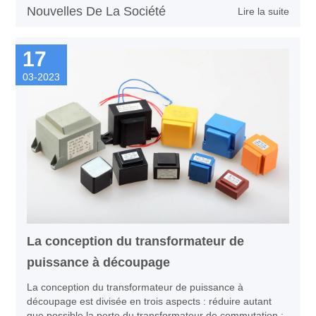
Nouvelles De La Société
Lire la suite
"Thanksgiving for you" Des activités de fête d'anniversaire,
pour fêter l'anniversaire des salariés en novembre,
partagez des moments heureux !
17
03-2023
La conception du transformateur de
puissance à découpage
La conception du transformateur de puissance à
découpage est divisée en trois aspects : réduire autant
que possible la perte du transformateur de commutation ;