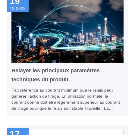
19
12-2022
Relayer les principaux paramètres
techniques du produit
Fait référence au courant minimum que le relais peut
générer l'action de tirage. En utilisation normale, le
courant donné doit être légèrement supérieur au courant
de tirage pour que le relais soit stable Travailler. La
tension de fonctionnement ajoutée à la bobine ne dépasse
généralement pas 1,5 fois la tension de fonctionnement
nominale, sinon elle produira un courant important et
17
brûlera la bobine.