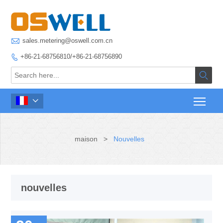

sales.metering@oswell.com.cn
+86-21-68756810/+86-21-68756890



maison
>
Nouvelles
nouvelles