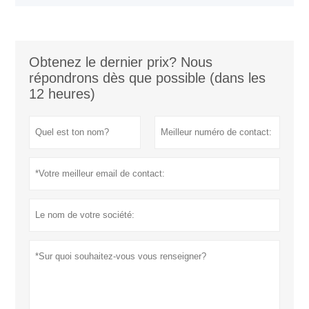
miniaturisés sans contact seront le courant dominant et le
besoin. Cet article résume l'état d'application des
transformateurs de tension électromagnétiques
traditionnels et des transformateurs de tension capacitifs,
et souligne leurs limites. Sur la base de l'introduction du
Obtenez le dernier prix? Nous
principe de mesure D-dot dans la mesure électrique
répondrons dès que possible (dans les
d'impulsions haute tension, un transformateur de tension
12 heures)
électronique basé sur un capteur D-dot auto-intégrant est
proposé, et il est souligné que ce sera la tendance
dominante de la mesure du signal de tension dans le
système électrique.