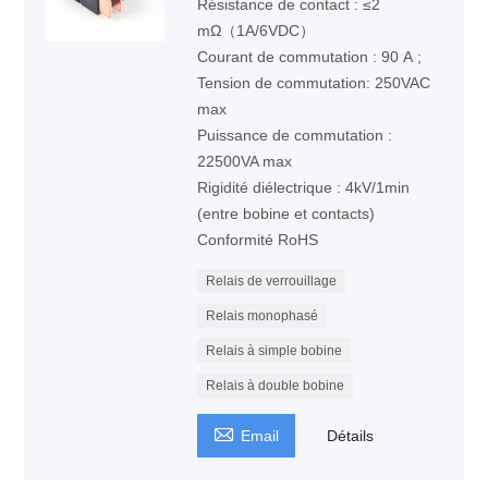
Résistance de contact : ≤2
mΩ（1A/6VDC）
Courant de commutation : 90 A ;
Tension de commutation: 250VAC
max
Puissance de commutation :
22500VA max
Rigidité diélectrique : 4kV/1min
(entre bobine et contacts)
Conformité RoHS
Relais de verrouillage
Relais monophasé
Relais à simple bobine
Relais à double bobine

Email
Détails