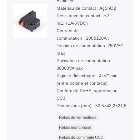
Exploiter
Matériau de contact : AgSnO2
Résistance de contact : ≤2
mΩ（1A/6VDC）
Courant de
commutation : 100&120A ;
Tension de commutation: 250VAC
max
Puissance de commutation :
30000VAmax
Rigidité diélectrique : 4kV/1min
(entre bobine et contacts)
Conformité RoHS, approbation
UC3
Dimensions (mm) : 52,5×43,2×21,5
Relais de verrouillage
Relais monophasé
Relais de conformité UC3