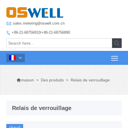

sales.metering@oswell.com.cn
+86-21-68756810/+86-21-68756890




>
Des produits
>
Relais de verrouillage
maison
Relais de verrouillage
chaud