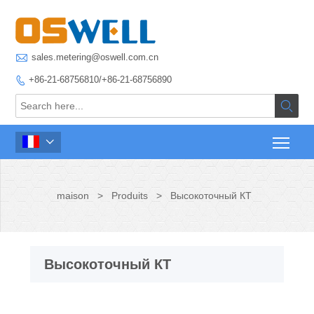

sales.metering@oswell.com.cn
+86-21-68756810/+86-21-68756890



maison
>
Produits
>
Высокоточный КТ
Высокоточный КТ