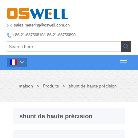

sales.metering@oswell.com.cn
+86-21-68756810/+86-21-68756890



maison
>
Produits
>
shunt de haute précision
shunt de haute précision