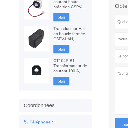
courant haute
Obten
précision CSPV-
ITP-200, fluxgate
à composants
plus
Transducteur Hall
en boucle fermée
CSPV-LAH,
mesure AC, DC
plus
CT104P-B1
Transformateur de
courant 100 A,
surveillance et
protection
plus
Coordonnées

Téléphone :
sou