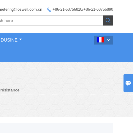
metering@oswell.com.cn
+86-21-68756810/+86-21-68756890


 DUSINE


résistance