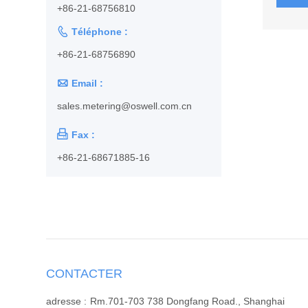
+86-21-68756810

Téléphone :
+86-21-68756890

Email :
sales.metering@oswell.com.cn

Fax :
+86-21-68671885-16
CONTACTER
adresse :
Rm.701-703 738 Dongfang Road., Shanghai