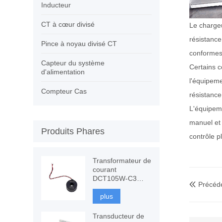
Inducteur
CT à cœur divisé
Le chargeu
résistance
Pince à noyau divisé CT
conformes 
Capteur du système
Certains c
d'alimentation
l'équipeme
Compteur Cas
résistance
L'équipeme
manuel et 
Produits Phares
contrôle p
Transformateur de
courant
DCT105W-C3
Précéd

120A avec
immunité CC,
plus
mesure CT
Transducteur de