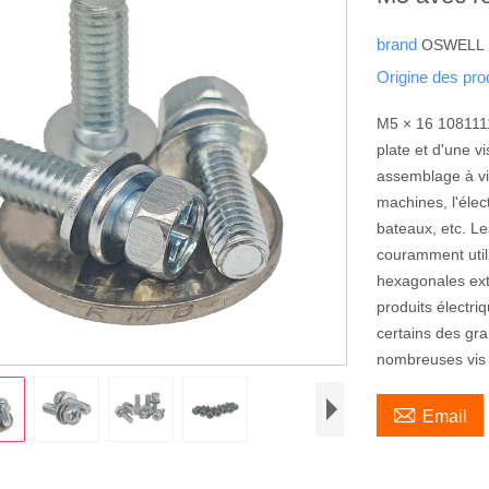
brand
OSWELL
Origine des pro
M5 × 16 1081111
plate et d'une v
assemblage à vis 
machines, l'élec
bateaux, etc. L
couramment utili
hexagonales ext
produits électri
certains des gr
nombreuses vis 

Email