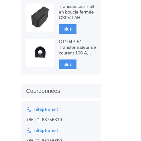
Transducteur Hall
en boucle fermée
CSPV-LAH,
mesure AC, DC
plus
CT104P-B1
Transformateur de
courant 100 A,
surveillance et
protection
plus
Coordonnées

Téléphone :
+86-21-68756810

Téléphone :
+86-21-68756890