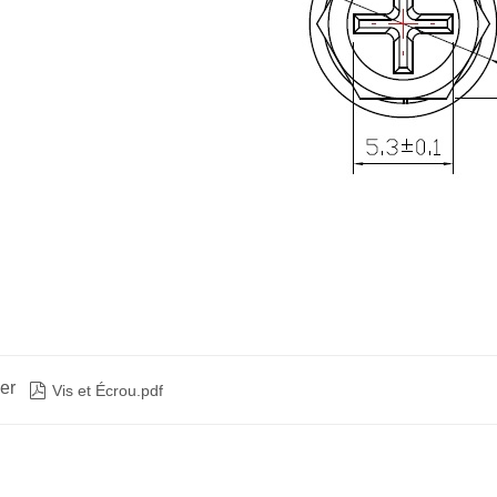
er

Vis et Écrou.pdf