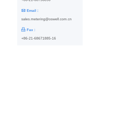

Email :
sales.metering@oswell.com.cn

Fax :
+86-21-68671885-16