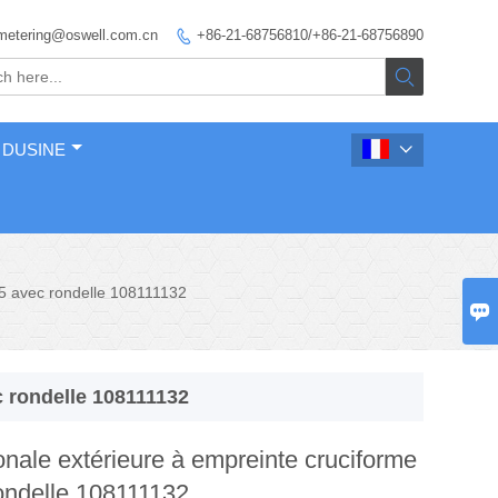
metering@oswell.com.cn
+86-21-68756810/+86-21-68756890


 DUSINE

M5 avec rondelle 108111132

c rondelle 108111132
nale extérieure à empreinte cruciforme
ondelle 108111132