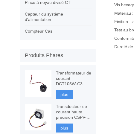
Pince à noyau divisé CT
Vis hexag
Matériau :
Capteur du système
d'alimentation
Finition :
Test au br
Compteur Cas
Conformi
Dureté de 
Produits Phares
Transformateur de
courant
DCT105W-C3
120A avec
immunité CC,
plus
mesure CT
Transducteur de
courant haute
précision CSPV-
ITP-200, fluxgate
à composants
plus