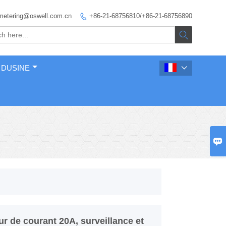
metering@oswell.com.cn
+86-21-68756810/+86-21-68756890


 DUSINE


 de courant 20A, surveillance et