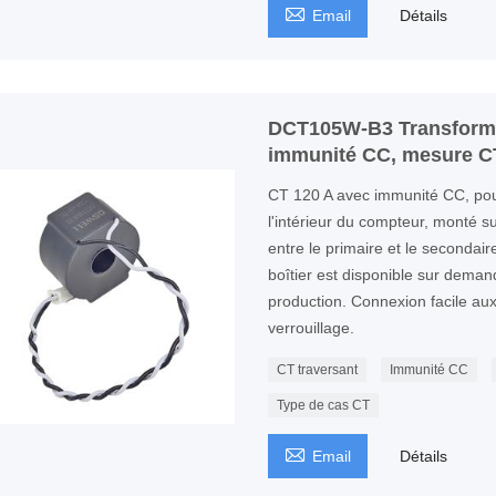

Email
Détails
DCT105W-B3 Transforma
immunité CC, mesure C
CT 120 A avec immunité CC, pour
l'intérieur du compteur, monté sur
entre le primaire et le secondai
boîtier est disponible sur dema
production. Connexion facile au
verrouillage.
CT traversant
Immunité CC
Type de cas CT

Email
Détails