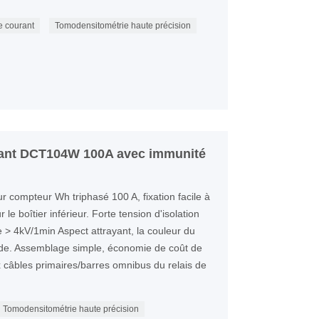
e courant
Tomodensitométrie haute précision
rant DCT104W 100A avec immunité
 compteur Wh triphasé 100 A, fixation facile à
 le boîtier inférieur. Forte tension d'isolation
re > 4kV/1min Aspect attrayant, la couleur du
nde. Assemblage simple, économie de coût de
x câbles primaires/barres omnibus du relais de
Tomodensitométrie haute précision