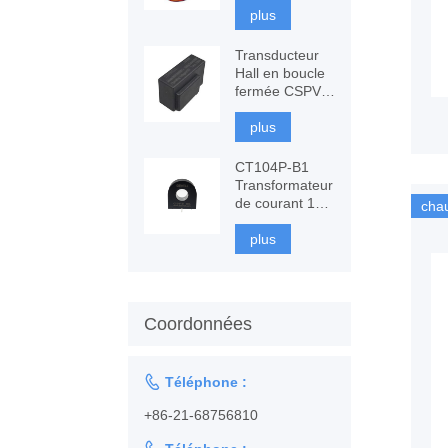
fluxgate à
plus
composants
Transducteur
Hall en boucle
fermée CSPV-
LAH, mesure
AC, DC
plus
CT104P-B1
Transformateur
de courant 100
cha
A, surveillance
et protection
plus
Coordonnées

Téléphone :
+86-21-68756810