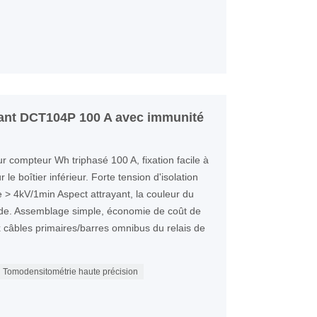
ant DCT104P 100 A avec immunité
 compteur Wh triphasé 100 A, fixation facile à
 le boîtier inférieur. Forte tension d'isolation
re > 4kV/1min Aspect attrayant, la couleur du
nde. Assemblage simple, économie de coût de
x câbles primaires/barres omnibus du relais de
Tomodensitométrie haute précision