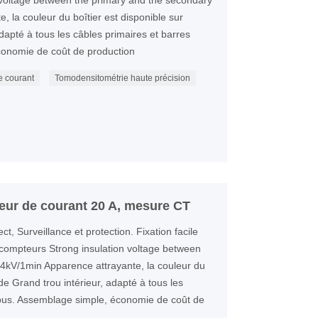
 voltage between the primary and the secondary
, la couleur du boîtier est disponible sur
apté à tous les câbles primaires et barres
onomie de coût de production
e courant
Tomodensitométrie haute précision
ur de courant 20 A, mesure CT
, Surveillance et protection. Fixation facile
 compteurs Strong insulation voltage between
4kV/1min Apparence attrayante, la couleur du
de Grand trou intérieur, adapté à tous les
ibus. Assemblage simple, économie de coût de