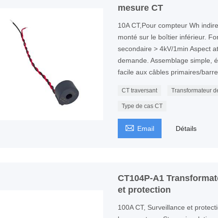
mesure CT
10A CT,Pour compteur Wh indirect
monté sur le boîtier inférieur. Fo
secondaire > 4kV/1min Aspect att
demande. Assemblage simple, é
facile aux câbles primaires/barr
CT traversant
Transformateur d
Type de cas CT

Email
Détails
CT104P-A1 Transformate
et protection
100A CT, Surveillance et protecti