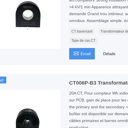
les compteurs Strong insulation
>4 kV/1 min Apparence attrayante
demande Grand trou intérieur, ad
omnibus. Assemblage simple, éc
CT traversant
Transformateur d
Type de cas CT

Email
Détails
ud
CT006P-B3 Transformate
20A CT, Pour compteur Wh indirect
sur PCB, gain de place pour les
the primary and the secondary >
boîtier est disponible sur deman
câbles primaires et barres omn
production