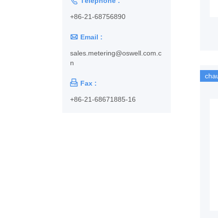

Téléphone :
+86-21-68756890

Email :
sales.metering@oswell.com.c
n
cha

Fax :
+86-21-68671885-16