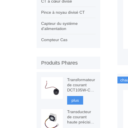
CT à cœur divisé
Pince à noyau divisé CT
Capteur du système
d'alimentation
Compteur Cas
Produits Phares
Transformateur
cha
de courant
DCT105W-C3
120A avec
immunité CC,
plus
mesure CT
Transducteur
de courant
haute précision
CSPV-ITP-200,