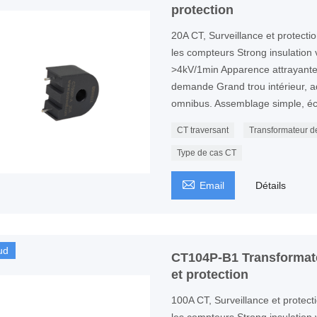
protection
20A CT, Surveillance et protectio
les compteurs Strong insulation
>4kV/1min Apparence attrayante, 
demande Grand trou intérieur, ad
omnibus. Assemblage simple, éc
CT traversant
Transformateur d
Type de cas CT

Email
Détails
ud
CT104P-B1 Transformate
et protection
100A CT, Surveillance et protecti