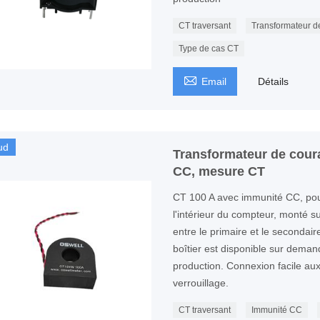
CT traversant
Transformateur d
Type de cas CT

Email
Détails
ud
Transformateur de cou
CC, mesure CT
CT 100 A avec immunité CC, pour
l'intérieur du compteur, monté sur
entre le primaire et le secondai
boîtier est disponible sur dema
production. Connexion facile au
verrouillage.
CT traversant
Immunité CC