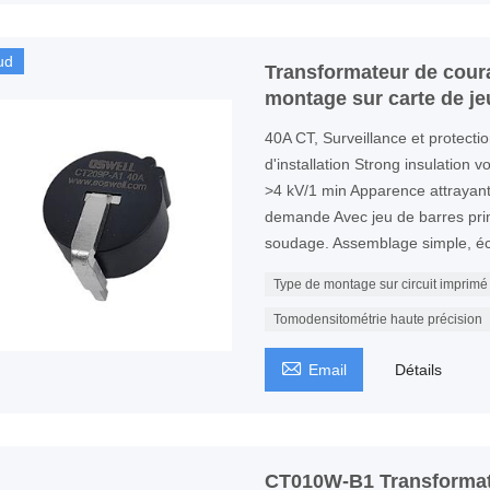
ud
Transformateur de cour
montage sur carte de je
40A CT, Surveillance et protectio
d'installation Strong insulation
>4 kV/1 min Apparence attrayante
demande Avec jeu de barres prima
soudage. Assemblage simple, éc
Type de montage sur circuit imprimé
Tomodensitométrie haute précision

Email
Détails
CT010W-B1 Transformate