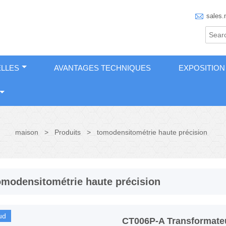

sales.
LLES
AVANTAGES TECHNIQUES
EXPOSITION
maison
>
Produits
>
tomodensitométrie haute précision
omodensitométrie haute précision
ud
CT006P-A Transformateur