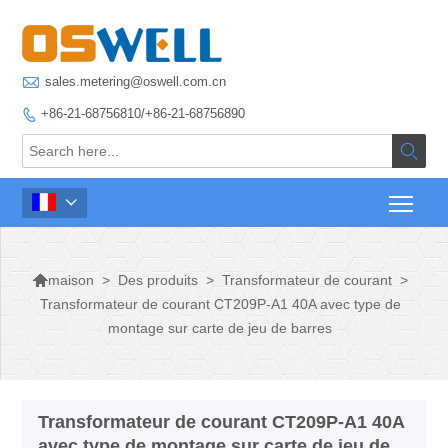

sales.metering@oswell.com.cn
+86-21-68756810/+86-21-68756890




>
Des produits
>
Transformateur de courant
>
maison
Transformateur de courant CT209P-A1 40A avec type de
montage sur carte de jeu de barres
Transformateur de courant CT209P-A1 40A
avec type de montage sur carte de jeu de