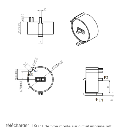
télécharger

CT de type monté sur circuit imprimé.pdf