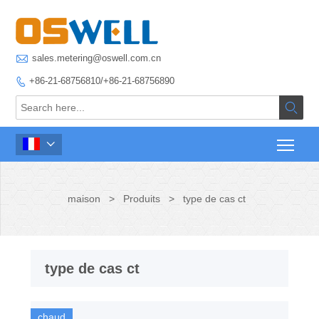

sales.metering@oswell.com.cn
+86-21-68756810/+86-21-68756890



maison
>
Produits
>
type de cas ct
type de cas ct
chaud