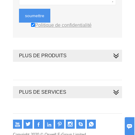
soumettre
Politique de confidentialité
PLUS DE PRODUITS
PLUS DE SERVICES









Copyright 2020 © Oswell E-Group Limited