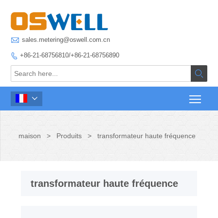

sales.metering@oswell.com.cn
+86-21-68756810/+86-21-68756890



maison
>
Produits
>
transformateur haute fréquence
transformateur haute fréquence