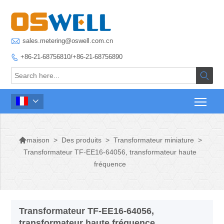

sales.metering@oswell.com.cn
+86-21-68756810/+86-21-68756890




>
Des produits
>
Transformateur miniature
>
maison
Transformateur TF-EE16-64056, transformateur haute
fréquence
Transformateur TF-EE16-64056,
transformateur haute fréquence