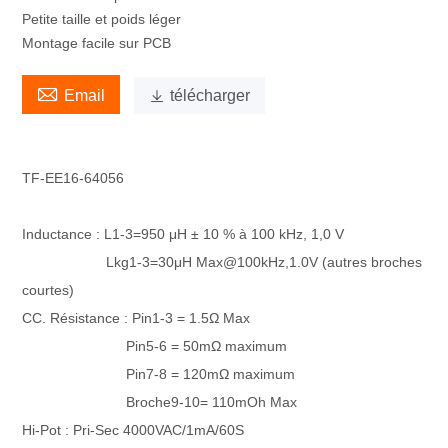
Petite taille et poids léger
Montage facile sur PCB

Email

télécharger
TF-EE16-64056
Inductance : L1-3=950 μH ± 10 % à 100 kHz, 1,0 V
Lkg1-3=30
μH Max
@100kHz,1.0V (autres broches
courtes)
CC. Résistance : Pin1-3 = 1.5Ω Max
Pin5-6 = 50mΩ maximum
P
in7-8 = 120mΩ maximum
Broche9-10= 110m
Oh Max
Hi-Pot : Pri-Sec 4000VAC/1mA/60S